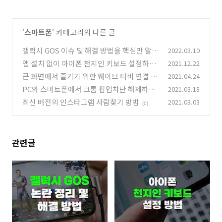
'
스마트폰
' 카테고리의 다른 글
갤럭시 GOS 이슈 및 해결 방법을 핵심만 알려
2022.03.10
드립니다
앱 설치 없이 아이폰 천지인 키보드 설정하는
2021.12.22
(0)
방법
큰 화면에서 즐기기 위한 웨이브 티비 연결 4
2021.04.24
(0)
가지 방법
PC와 스마트폰에서 크롬 팝업차단 해제하는
2021.03.18
(0)
방법
최신 버전의 인스타그램 사람찾기 방법
2021.03.03
(0)
(0)
관련글