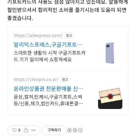
기프트카드의 사용도 점점 많아지고 있는데요. 알뜰하게
할인받으셔서 합리적인 소비를 즐기시는데 도움이 되면
좋겠습니다.
https://aliexpress.com/
광고
알리익스프레스,구글기프트카
드 내 맘에 쏙드는 오늘의 특가
스마트한 생활의 시작 구글기프트카
드 기기 알리에서 쇼핑하세요
https://choipin.co.kr/
광고
온라인상품권 전문판매몰 신용
카드, 휴대폰 결제 OK
문상,컬쳐,틴캐시,구글기프트,스벅
등/신용,체크,법인카드,휴대폰결제
구입가능한상품권
3
구독하기